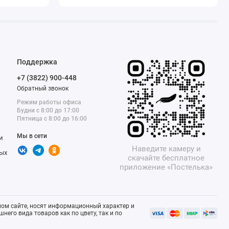
Поддержка
+7 (3822) 900-448
Обратный звонок
Режим работы офиса
Будни с 8:00 до 17:00
Пятница с 8:00 до 16:00
Мы в сети
и
Наведите камеру и
ых
скачайте бесплатное
приложение «Постелька»
ом сайте, носят информационный характер и
него вида товаров как по цвету, так и по