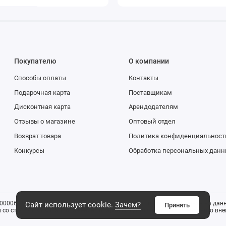
Покупателю
О компании
Способы оплаты
Контакты
Подарочная карта
Поставщикам
Дисконтная карта
Арендодателям
Отзывы о магазине
Оптовый отдел
Возврат товара
Политика конфиденциальност
Конкурсы
Обработка персональных данн
0006816). Все указанные цены и информация о товаре размещенная на данн
Сайт использует cookie.
Зачем?
Принять
со ст. 437 ГК РФ). Изображения товаров могут отличаться от реального внеш