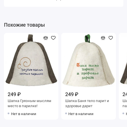
Похожие товары
249 ₽
249 ₽
2
Шапка Грязным мыслям
Шапка Баня тело парит и
Ша
место в парилке!
здоровье дарит
па
Нет в наличии
Нет в наличии