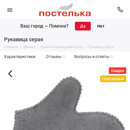
Ваш город —
Помона
?
Рукавица серая
Главная
Ванная
Банные принадлежности
Рукавица серая
Характеристики
Отзывы
0
Вопросы и ответы
0
Скидка
Популярный