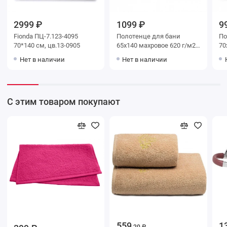
2999 ₽
1099 ₽
9
Fionda ПЦ-7.123-4095
Полотенце для бани
Поло
70*140 см, цв.13-0905
65х140 махровое 620 г/м2
70х140 м
оранжевое Донецкая
До
Нет в наличии
Нет в наличии
мануфактура Corniola
С этим товаром покупают
559
1