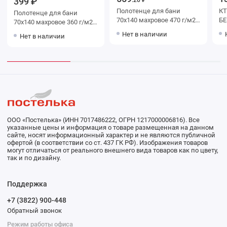
399 ₽
.20 ₽
Полотенце для бани
КТ
Полотенце для бани
70х140 махровое 470 г/м2
БЕ
70х140 махровое 360 г/м2
бежевое Донецкая
розовое Донецкая
Нет в наличии
Нет в наличии
мануфактура
мануфактура
ООО «Постелька» (ИНН 7017486222, ОГРН 1217000006816). Все
указанные цены и информация о товаре размещенная на данном
сайте, носят информационный характер и не являются публичной
офертой (в соответствии со ст. 437 ГК РФ). Изображения товаров
могут отличаться от реального внешнего вида товаров как по цвету,
так и по дизайну.
Поддержка
+7 (3822) 900-448
Обратный звонок
Режим работы офиса