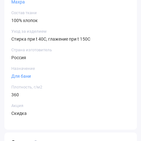
Махра
Состав ткани
100% хлопок
Уход за изделием
Стирка при t 40С, глажение при t 150С
Страна изготовитель
Россия
Назначение
Для бани
Плотность, г/м2
360
Акция
Скидка