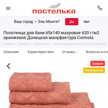
Ваш город —
Эль-Монте
?
Полотенце для бани 65х140 махровое 620 г/м2
оранжевое Донецкая мануфактура Corniola
Главная
Ванная
Полотенца
Полотенце для бани 65х140 махровое 
Описание
Характеристики
Отзывы
0
Вопросы и от
Скидки
Популярный