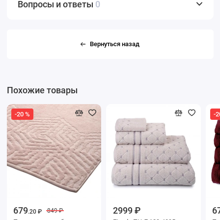
Вопросы и ответы
0
Вернуться назад
Похожие товары
-20 %
-2
679
2999 ₽
6
849 ₽
.20 ₽