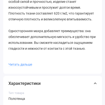
особой силой и прочностью, изделие станет
износоустойчивым и прослужит долгое время.
Плотность ткани составляет 620 г/м2, что гарантирует
отличную плотность и великолепную впитываемость.
Односторонняя махра добавляет преимущества: она
обеспечивает дополнительную мягкость и удобство при
использовании. Вы сможете насладиться ощущением
гладкости и нежности от контакта с этой тканью.
Вдохновленная ар-деко, капсула создает
Читать дальше
непревзойденную атмосферу стиля и роскоши. Фактура
и элементы декоративного стиля ар-деко придают
изделию уникальность и эксклюзивность. Это
Характеристики
сочетание модных цветов и новейших технологий
помогает создать современный вид комфорта, который
Тип товара
пробуждает желание обновления и сделать ваш дом
Полотенца
невероятно привлекательным для гостей и семьи.