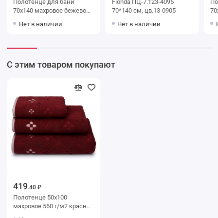
Полотенце для бани
Fionda ПЦ-7.123-4095
Поло
70х140 махровое бежевое
70*140 см, цв.13-0905
70х140 м
Донецкая мануфактура
борд
Нет в наличии
Нет в наличии
ма
or
С этим товаром покупают
419
.40 ₽
Полотенце 50х100
махровое 560 г/м2 красное
Донецкая мануфактура