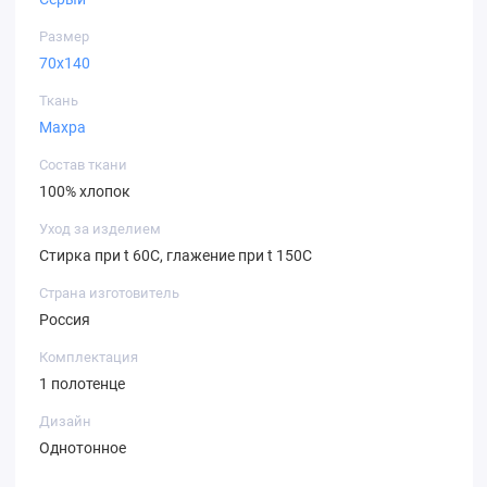
Размер
70х140
Ткань
Махра
Состав ткани
100% хлопок
Уход за изделием
Стирка при t 60С, глажение при t 150C
Страна изготовитель
Россия
Комплектация
1 полотенце
Дизайн
Однотонное