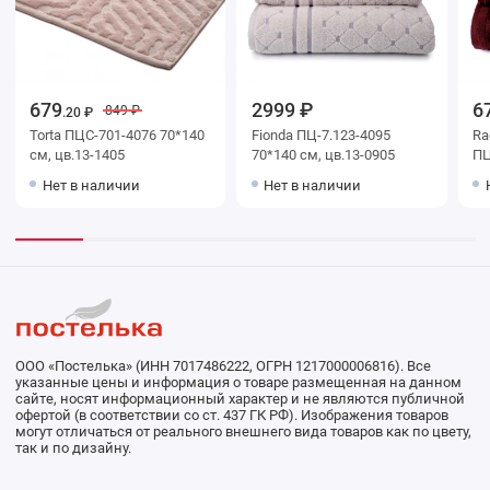
679
2999 ₽
6
849 ₽
.20 ₽
Torta ПЦС-701-4076 70*140
Fionda ПЦ-7.123-4095
Ra
см, цв.13-1405
70*140 см, цв.13-0905
ПЦ
цв
Нет в наличии
Нет в наличии
ООО «Постелька» (ИНН 7017486222, ОГРН 1217000006816). Все
указанные цены и информация о товаре размещенная на данном
сайте, носят информационный характер и не являются публичной
офертой (в соответствии со ст. 437 ГК РФ). Изображения товаров
могут отличаться от реального внешнего вида товаров как по цвету,
так и по дизайну.