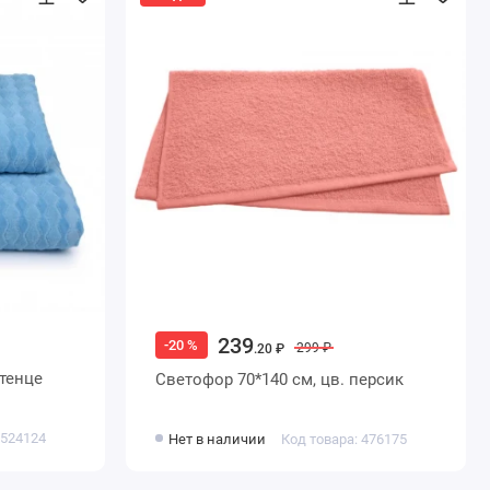
239
-20 %
299 ₽
.20 ₽
тенце
Светофор 70*140 см, цв. персик
 524124
Нет в наличии
Код товара: 476175