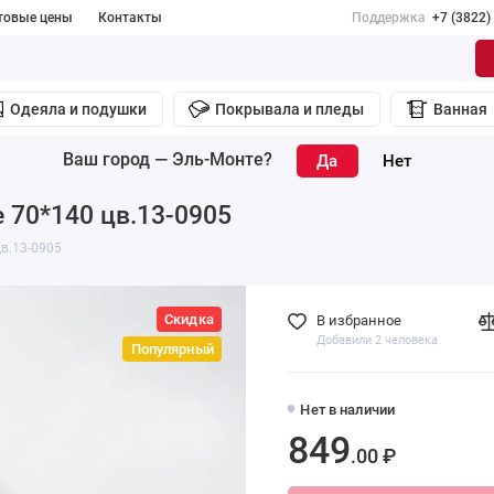
товые цены
Контакты
Поддержка
+7 (3822)
Одеяла и подушки
Покрывала и пледы
Ванная
Ваш город —
Эль-Монте
?
е 70*140 цв.13-0905
цв.13-0905
Скидка
В избранное
Добавили 2 человека
Популярный
Нет в наличии
849
.00 ₽