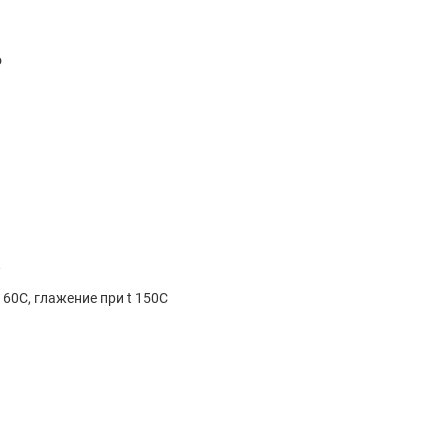
o
к
 60С, глажение при t 150C