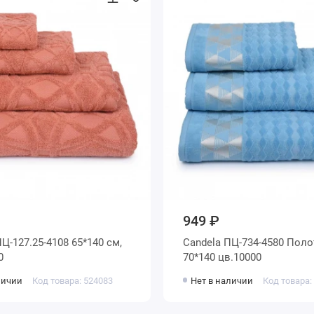
949 ₽
ПЦ-127.25-4108 65*140 см,
Candela ПЦ-734-4580 Поло
0
70*140 цв.10000
личии
Код товара: 524083
Нет в наличии
Код товара: