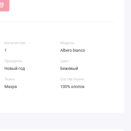
Количество
Модель
1
Albero bianco
Праздник
Цвет
Новый год
Бежевый
Ткань
Состав ткани
Махра
100% хлопок