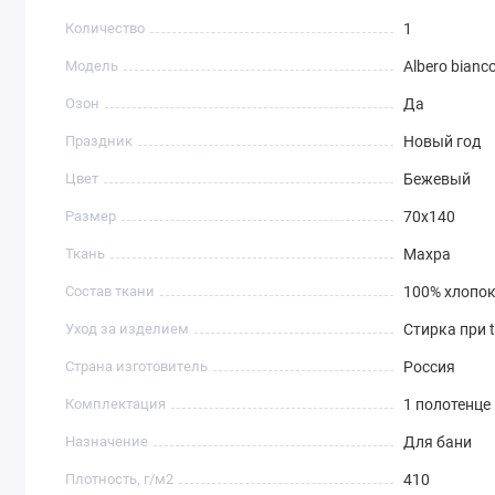
Количество
1
Модель
Albero bianc
Озон
Да
Праздник
Новый год
Цвет
Бежевый
Размер
70х140
Ткань
Махра
Состав ткани
100% хлопо
Уход за изделием
Стирка при t
Страна изготовитель
Россия
Комплектация
1 полотенце
Назначение
Для бани
Плотность, г/м2
410