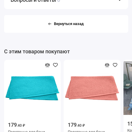
Вернуться назад
С этим товаром покупают
1
179
179
.40 ₽
.40 ₽
Ко
Полотенце для бани
Полотенце для бани