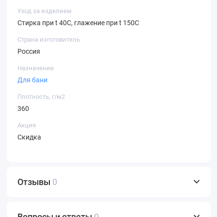
Уход за изделием
Стирка при t 40С, глажение при t 150С
Страна изготовитель
Россия
Назначение
Для бани
Плотность, г/м2
360
Акция
Скидка
Отзывы
0
Вопросы и ответы
0