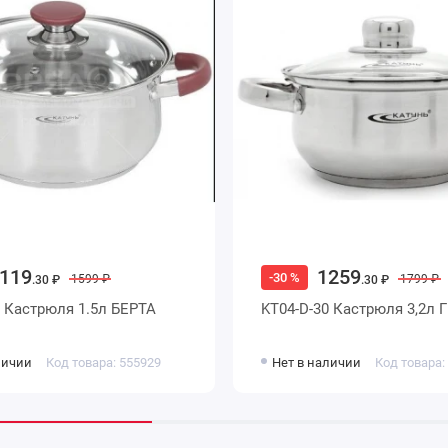
119
1259
-30 %
1599 ₽
1799 ₽
.30 ₽
.30 ₽
6 Кастрюля 1.5л БЕРТА
KT04-D-30 Кастрюля 3,2л 
личии
Код товара: 555929
Нет в наличии
Код товара: