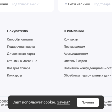
 мануфактура
Донецкая мануфактура
личии
Код товара: 476175
Нет в наличии
Код товара:
Покупателю
О компании
Способы оплаты
Контакты
Подарочная карта
Поставщикам
Дисконтная карта
Арендодателям
Отзывы о магазине
Оптовый отдел
Возврат товара
Политика конфиденциальност
Конкурсы
Обработка персональных данн
0006816). Все указанные цены и информация о товаре размещенная на данн
Сайт использует cookie.
Зачем?
Принять
со ст. 437 ГК РФ). Изображения товаров могут отличаться от реального внеш