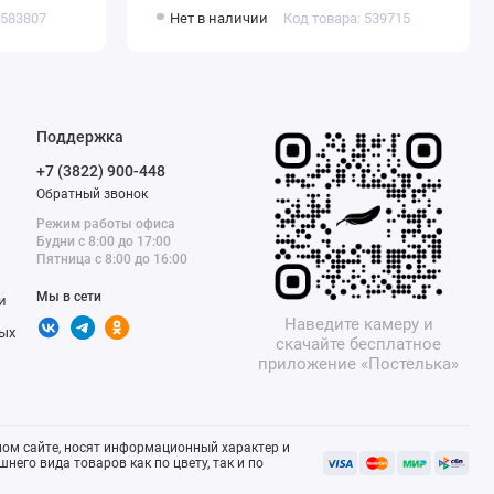
Донецкая мануфактура
 583807
Нет в наличии
Код товара: 539715
Поддержка
+7 (3822) 900-448
Обратный звонок
Режим работы офиса
Будни с 8:00 до 17:00
Пятница с 8:00 до 16:00
Мы в сети
и
Наведите камеру и
ых
скачайте бесплатное
приложение «Постелька»
ом сайте, носят информационный характер и
него вида товаров как по цвету, так и по