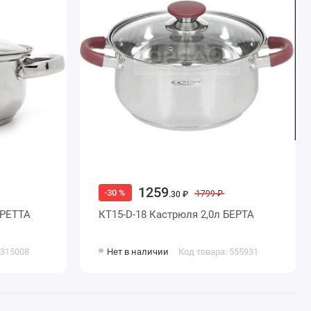
1259
-30 %
1799 ₽
.30 ₽
ГРЕТТА
КТ15-D-18 Кастрюля 2,0л БЕРТА
 315008
Нет в наличии
Код товара: 555931