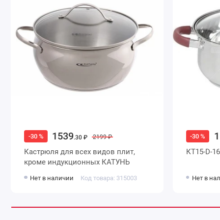
1539
1
-30 %
-30 %
2199 ₽
.30 ₽
Кастрюля для всех видов плит,
КТ15-D-1
кроме индукционных КАТУНЬ
Нет в наличии
Код товара: 315003
Нет в на