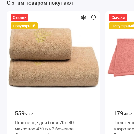
С этим товаром покупают
Скидки
Скидки
Популярный
Популярный
559
179
.20 ₽
.40 ₽
Полотенце для бани 70х140
Полотенце для бани 70
махровое 470 г/м2 бежевое
махровое 360 г/м2 розов