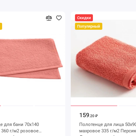
Скидки
Популярный
159
.20 ₽
х140
Полотенце для лица 50х90
ое
махровое 335 г/м2 Персиковый