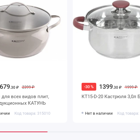
679
1399
-30 %
2399 ₽
1999 ₽
.30 ₽
.30 ₽
т,
КТ15-D-20 Кастрюля 3,0л 
кроме индукционных КАТУНЬ
личии
Код товара: 315010
Нет в наличии
Код товара: