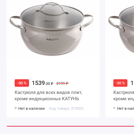
1539
1
-30 %
-30 %
2199 ₽
.30 ₽
Кастрюля для всех видов плит,
Кастрюля для всех видов пли
кроме индукционных КАТУНЬ
Нет в наличии
Код товара: 315003
Нет в на