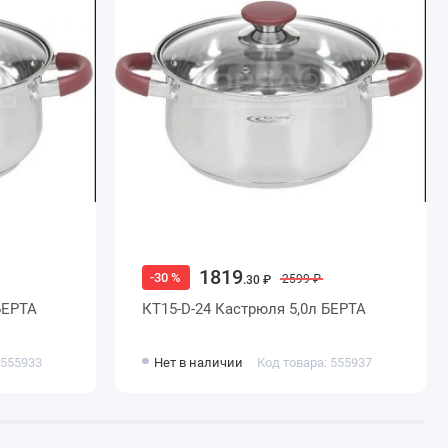
1819
-30 %
2599 ₽
.30 ₽
БЕРТА
КТ15-D-24 Кастрюля 5,0л БЕРТА
 555933
Нет в наличии
Код товара: 555937