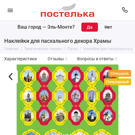
Ваш город —
Эль-Монте
?
Наклейки для пасхального декора Храмы
Главная
Тематические товары
Пасха
Наклейки для пасхального д
Характеристики
Отзывы
0
Вопросы и ответы
0
Спеццена
Популярный