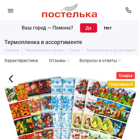
Ваш город —
Помона
?
Термопленка в ассортименте
Главная
Тематические товары
Пасха
Термопленка в ассортименте
Характеристики
Отзывы
0
Вопросы и ответы
0
Скидка
Популярный