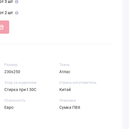
от 3 шт
от 2 шт
Размер
Ткань
230х250
Атлас
Уход за изделием
Страна изготовитель
Стирка при t 30С
Китай
Спальность
Упаковка
Евро
Сумка ПВХ