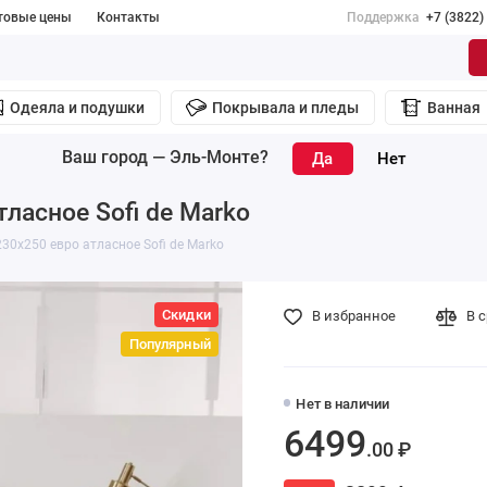
товые цены
Контакты
Поддержка
+7 (3822)
Одеяла и подушки
Покрывала и пледы
Ванная
Ваш город —
Эль-Монте
?
ласное Sofi de Marko
30х250 евро атласное Sofi de Marko
Скидки
В избранное
В 
Популярный
Нет в наличии
6499
.00 ₽