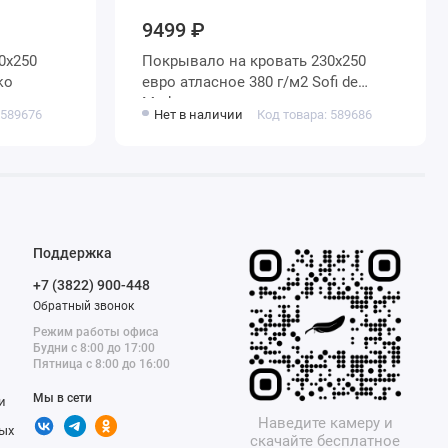
9499 ₽
Покрывало на кровать 230х250
arko
евро атласное 380 г/м2 Sofi de
Marko
 589676
Нет в наличии
Код товара: 589686
Поддержка
+7 (3822) 900-448
Обратный звонок
Режим работы офиса
Будни с 8:00 до 17:00
Пятница с 8:00 до 16:00
Мы в сети
и
Наведите камеру и
ых
скачайте бесплатное