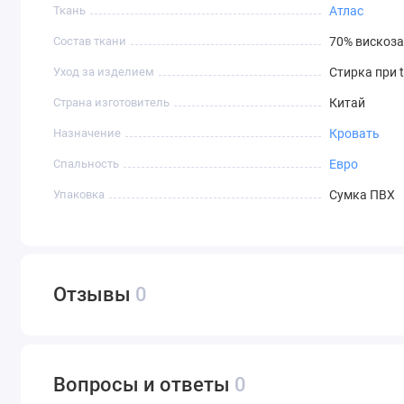
Ткань
Атлас
Состав ткани
70% вискоза
Уход за изделием
Стирка при 
Страна изготовитель
Китай
Назначение
Кровать
Спальность
Евро
Упаковка
Сумка ПВХ
Отзывы
0
Вопросы и ответы
0