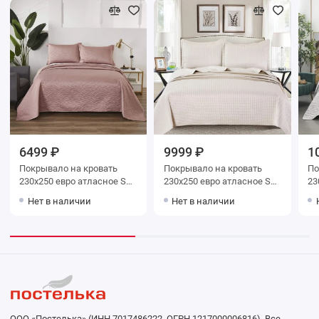
6499 ₽
9999 ₽
1
Покрывало на кровать
Покрывало на кровать
Покр
230х250 евро атласное Sofi
230х250 евро атласное Sofi
230х250 
de Marko
de Marko
de
Нет в наличии
Нет в наличии
ООО «Постелька» (ИНН 7017486222, ОГРН 1217000006816). Все