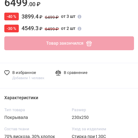
6499
.00 ₽
3899.4
от 3 шт
-40 %
₽
6499 ₽
4549.3
от 2 шт
-30 %
₽
6499 ₽
Товар закончился
В избранное
В сравнение
Добавили 1 человек
Характеристики
Тип товара
Размер
Покрывала
230х250
Состав ткани
Уход за изделием
70% вискоза, 30% хлопок
Стирка при t 30С