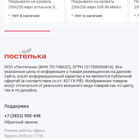
Покрывало на кровать
Покрывало на кровать
Покр
230х250 евро атласное Sofi
230х250 евро Sofi de Marko
de Marko
Нет в наличии
Нет в наличии
ООО «Постелька» (ИНН 7017486222, ОГРН 1217000006816). Все
указанные цены и информация о товаре размещенная на данном
сайте, носят информационный характер и не являются публичной
офертой (в соответствии со ст. 437 ГК РФ). Изображения товаров
могут отличаться от реального внешнего вида товаров как по цвету,
так и по дизайну.
Поддержка
+7 (3822) 900-448
Обратный звонок
Режим работы офиса
Будни с 8:00 до 17:00