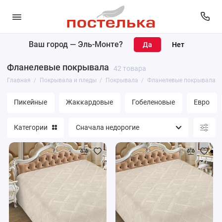
Ваш город —
Эль-Монте
?
Покрывала
Фланелевые покрывала
42 товара
Пледы
Главная
Покрывала и пледы
Покрывала
Фланелевые покрывала
Накидки
Пикейные
Жаккардовые
Гобеленовые
Евро
Наволочки
Категории