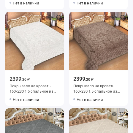
фланели 150 г/м2 бежевое
фланели 150 г/м2 белое
Нет в наличии
Нет в наличии
Орнамент Marianna
однотонное Marianna
2399
2399
.20 ₽
.20 ₽
Покрывало на кровать
Покрывало на кровать
160х230 1,5 спальное из
160х230 1,5 спальное из
фланели 150 г/м2 белое
фланели 150 г/м2
Нет в наличии
Нет в наличии
Орнамент Marianna
коричневое Орнамент
Marianna