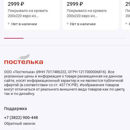
2999 ₽
2999 ₽
2
Покрывало на кровать
Покрывало на кровать
Покр
200х220 евро из
200х220 евро из
200х
искуственного меха 80 г/
искуственного меха 80 г/
иск
Нет в наличии
Нет в наличии
м2 бежевое Орнамент
м2 белое Орнамент
м2 розовое Орна
Marianna
Marianna
Ma
ООО «Постелька» (ИНН 7017486222, ОГРН 1217000006816). Все
указанные цены и информация о товаре размещенная на данном
сайте, носят информационный характер и не являются публичной
офертой (в соответствии со ст. 437 ГК РФ). Изображения товаров
могут отличаться от реального внешнего вида товаров как по цвету,
так и по дизайну.
Поддержка
+7 (3822) 900-448
Обратный звонок