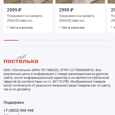
2999 ₽
2999 ₽
2
Покрывало на кровать
Покрывало на кровать
Покр
200х220 евро из
200х220 евро из
200х
искуственного меха 80 г/
искуственного меха 80 г/
иск
Нет в наличии
Нет в наличии
м2 бежевое Орнамент
м2 белое Орнамент
м2 розовое Орна
Marianna
Marianna
Ma
ООО «Постелька» (ИНН 7017486222, ОГРН 1217000006816). Все
указанные цены и информация о товаре размещенная на данном
сайте, носят информационный характер и не являются публичной
офертой (в соответствии со ст. 437 ГК РФ). Изображения товаров
могут отличаться от реального внешнего вида товаров как по цвету,
так и по дизайну.
Поддержка
+7 (3822) 900-448