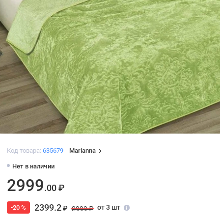
Код товара:
635679
Marianna
Нет в наличии
2999
.00 ₽
2399.2
от 3 шт
-20 %
₽
2999 ₽