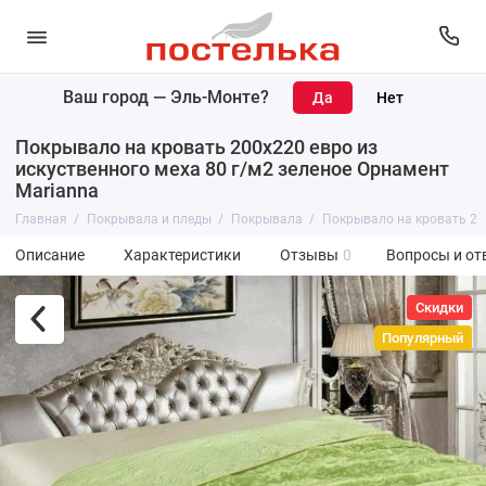
Ваш город —
Эль-Монте
?
Покрывало на кровать 200х220 евро из
искуственного меха 80 г/м2 зеленое Орнамент
Marianna
Главная
Покрывала и пледы
Покрывала
Покрывало на кровать 200
Описание
Характеристики
Отзывы
0
Вопросы и от
Скидки
Популярный