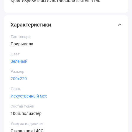
Края: обработаны окантовочной лентой в тон.
Характеристики
Тип товара
Покрывала
Цвет
Зеленый
Размер
200х220
Ткань
Искуственный мех
Состав ткани
100% полиэстер
Уход за изделием
Стирка при t 40С