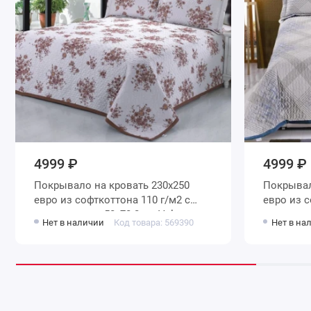
4999 ₽
4999 ₽
Покрывало на кровать 230х250
Покрывало на кровать 2
евро из софткоттона 110 г/м2 с
евро из софтк
наволочками 50х70 2 шт Valtery
Нет в наличии
Код товара: 569390
Нет в на