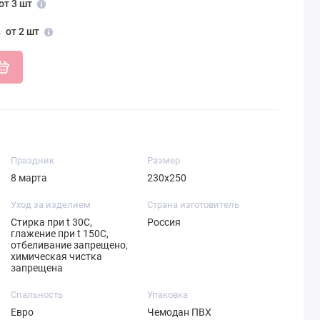
от 3 шт
от 2 шт
Праздник
Размер
8 марта
230х250
Уход за изделием
Страна изготовитель
Стирка при t 30С,
Россия
глажение при t 150С,
отбеливание запрещено,
химическая чистка
запрещена
Спальность
Упаковка
Евро
Чемодан ПВХ