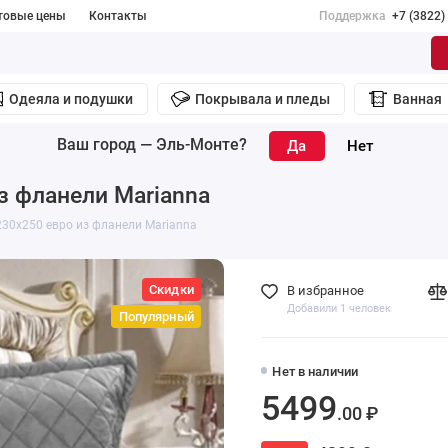
товые цены
Контакты
Поддержка
+7 (3822)
Одеяла и подушки
Покрывала и пледы
Ванная
Ваш город —
Эль-Монте
?
з фланели Marianna
30х250 евро из фланели Marianna
Скидки
В избранное
Добавили 1 человек
Популярный
Нет в наличии
5499
.00 ₽