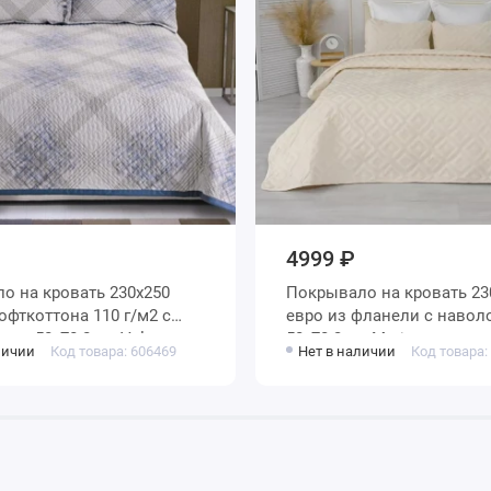
4999 ₽
30х250
Покрывало на кровать 230х250
оттона 110 г/м2 с
евро из фланели с наволочками
наволочками 50х70 2 шт Valtery
50х70 2 шт Marianna
личии
Код товара: 606469
Нет в наличии
Код товара: