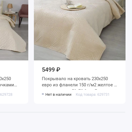
5499 ₽
Покрывало на кровать 230х250
евро из фланели 150 г/м2 желтое с
наволочками 50х70 2 шт Геометрия
 629728
Нет в наличии
Код товара: 629731
Marianna