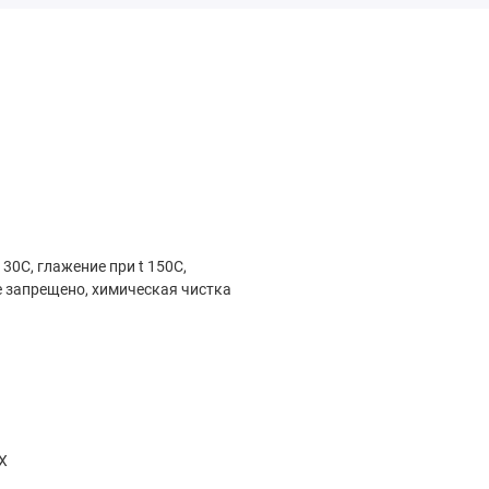
 30С, глажение при t 150С,
 запрещено, химическая чистка
Х