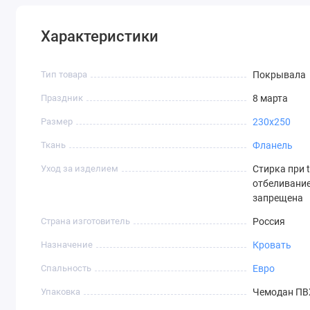
Характеристики
Тип товара
Покрывала
Праздник
8 марта
Размер
230х250
Ткань
Фланель
Уход за изделием
Стирка при t
отбеливание
запрещена
Страна изготовитель
Россия
Назначение
Кровать
Спальность
Евро
Упаковка
Чемодан ПВ