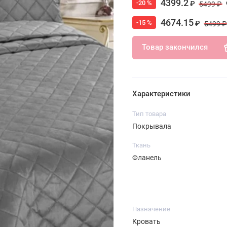
4399.2
-20 %
₽
5499 ₽
4674.15
-15 %
₽
5499 ₽
Товар закончился
Характеристики
Тип товара
Покрывала
Ткань
Фланель
Назначение
Кровать