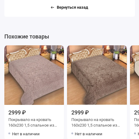
Вернуться назад
Похожие товары
2999 ₽
2999 ₽
2
Покрывало на кровать
Покрывало на кровать
Покр
160х230 1,5 спальное из
160х230 1,5 спальное из
160х230
фланели 150 г/м2 розовое
фланели 150 г/м2
фланел
Нет в наличии
Нет в наличии
Орнамент Marianna
коричневое Орнамент
Ор