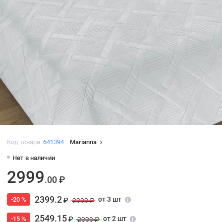
Код товара:
641394
Marianna
Нет в наличии
2999
.00 ₽
2399.2
от 3 шт
-20 %
₽
2999 ₽
2549.15
от 2 шт
-15 %
₽
2999 ₽