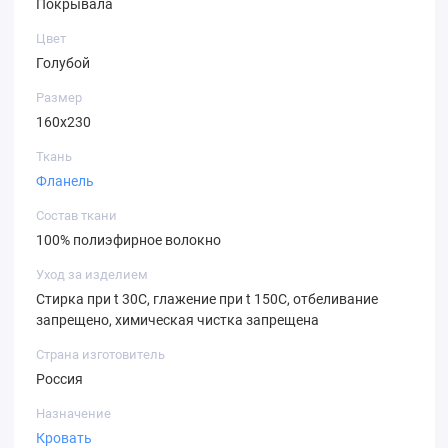
Покрывала
Цвет
Голубой
Размер
160х230
Ткань
Фланель
Состав ткани
100% полиэфирное волокно
Уход за изделием
Стирка при t 30С, глажение при t 150С, отбеливание
запрещено, химическая чистка запрещена
Страна изготовитель
Россия
Назначение
Кровать