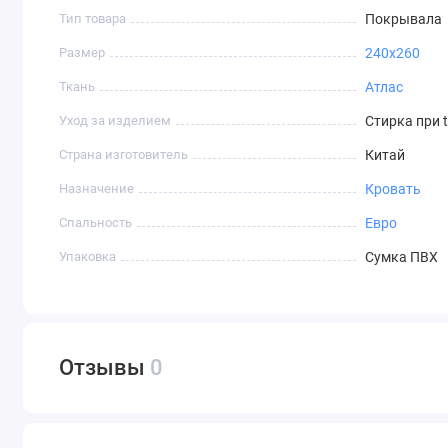
Тип товара
Покрывала
Размер
240х260
Ткань
Атлас
Уход за изделием
Стирка при 
Страна изготовитель
Китай
Назначение
Кровать
Спальность
Евро
Упаковка
Сумка ПВХ
Отзывы
0