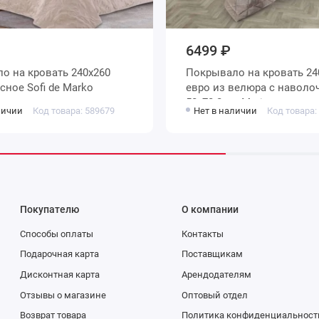
6499 ₽
40х260
Покрывало на кровать 240х260
евро атласное Sofi de Marko
евро из велюра с наволочками
50х70 2 шт Marianna
личии
Код товара: 589679
Нет в наличии
Код товара:
Покупателю
О компании
Способы оплаты
Контакты
Подарочная карта
Поставщикам
Дисконтная карта
Арендодателям
Отзывы о магазине
Оптовый отдел
Возврат товара
Политика конфиденциальност