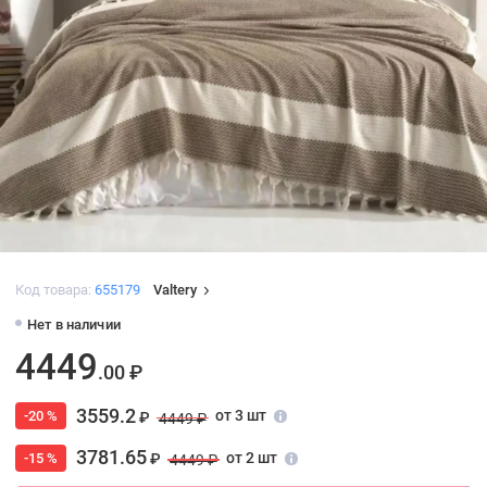
Код товара:
655179
Valtery
Нет в наличии
4449
.00 ₽
3559.2
от 3 шт
-20 %
₽
4449 ₽
3781.65
от 2 шт
-15 %
₽
4449 ₽