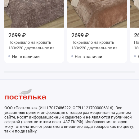
2699 ₽
2699 ₽
2
Покрывало на кровать
Покрывало на кровать
Покр
180х220 двуспальное из
180х220 двуспальное из
180х22
искуственного меха 80 г/
искуственного меха 80 г/
иск
Нет в наличии
Нет в наличии
м2 коричневое Орнамент
м2 коричневое Орнамент
м2 белое Орна
Marianna
Marianna
Ma
ООО «Постелька» (ИНН 7017486222, ОГРН 1217000006816). Все
указанные цены и информация о товаре размещенная на данном
сайте, носят информационный характер и не являются публичной
офертой (в соответствии со ст. 437 ГК РФ). Изображения товаров
могут отличаться от реального внешнего вида товаров как по цвету,
так и по дизайну.