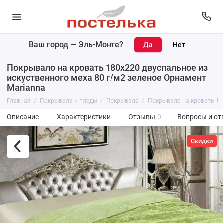
Ваш город —
Эль-Монте
?
Покрывало на кровать 180х220 двуспальное из
искуственного меха 80 г/м2 зеленое Орнамент
Marianna
Главная
Покрывала и пледы
Покрывала
Покрывало на кровать 180
Описание
Характеристики
Отзывы
0
Вопросы и от
Скидки