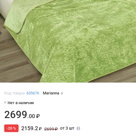
Код товара:
635676
Marianna
Нет в наличии
2699
.00 ₽
2159.2
от 3 шт
-20 %
₽
2699 ₽