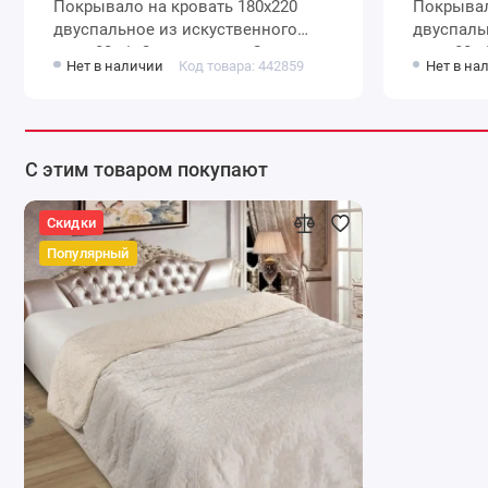
Покрывало на кровать 180х220
Покрывало на кровать 1
двуспальное из искуственного
двуспаль
меха 80 г/м2 коричневое Орнамент
меха 80 г/м2 коричневое Орнамент
Нет в наличии
Код товара: 442859
Нет в на
Marianna
Marianna
С этим товаром покупают
Скидки
Популярный