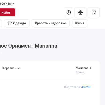
 900-448
Найти
Одежда
Красота и здоровье
Кухня
лое Орнамент Marianna
a
Marianna
В сравнение
Бренд
Код товара:
486283