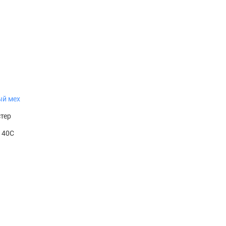
ый мех
тер
t 40С