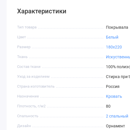
Характеристики
Тип товара
Покрывала
Цвет
Белый
Размер
180х220
Ткань
Искуственн
Состав ткани
100% полиэс
Уход за изделием
Стирка при 
Страна изготовитель
Россия
Назначение
Кровать
Плотность, г/м2
80
Спальность
2 спальный
Дизайн
Орнамент