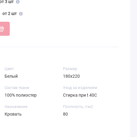
от 3 шт
от 2 шт
Цвет
Размер
Белый
180х220
Состав ткани
Уход за изделием
100% полиэстер
Стирка при t 40С
Назначение
Плотность, г/м2
Кровать
80