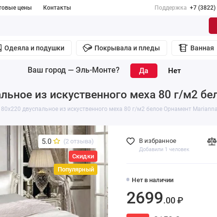
товые цены
Контакты
Поддержка
+7 (3822)
Одеяла и подушки
Покрывала и пледы
Ванная
Ваш город —
Эль-Монте
?
льное из искуственного меха 80 г/м2 бе
80х220 двуспальное из искуственного меха 80 г/м2 белое Орнамент Mariann
5.0
В избранное
(2 отзыва)
Добавили 1 человек
Скидки
Популярный
Нет в наличии
2699
.00 ₽