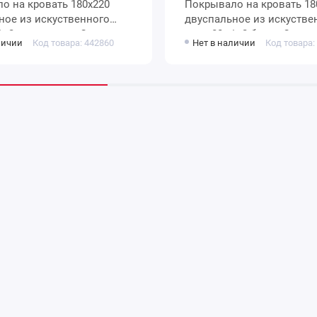
80х220
Покрывало на кровать 180х220
ное из искуственного
двуспальное из искустве
меха 80 г/м2 белое Орнамент
личии
Код товара: 442860
Нет в наличии
Код товара:
Marianna