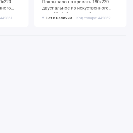
Покрывало на кровать 180х220
нного
двуспальное из искуственного
меха 80 г/м2 розовое Орнамент
 442861
Нет в наличии
Код товара: 442862
Marianna