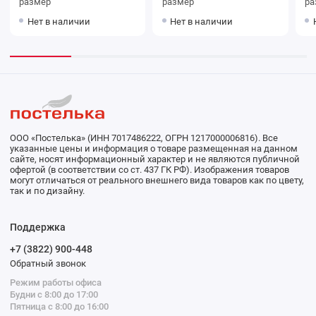
размер
размер
ра
Нет в наличии
Нет в наличии
ООО «Постелька» (ИНН 7017486222, ОГРН 1217000006816). Все
указанные цены и информация о товаре размещенная на данном
сайте, носят информационный характер и не являются публичной
офертой (в соответствии со ст. 437 ГК РФ). Изображения товаров
могут отличаться от реального внешнего вида товаров как по цвету,
так и по дизайну.
Поддержка
+7 (3822) 900-448
Обратный звонок
Режим работы офиса
Будни с 8:00 до 17:00
Пятница с 8:00 до 16:00