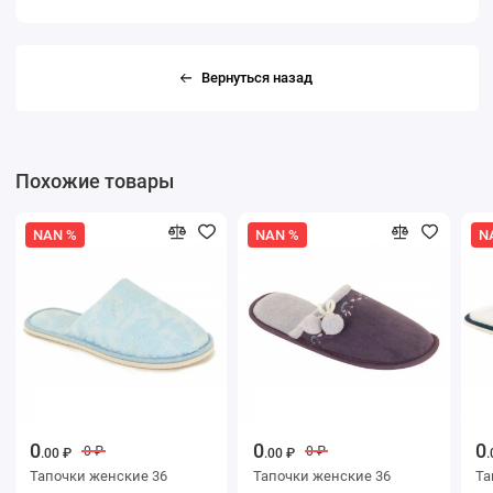
Вернуться назад
Похожие товары
NAN %
NAN %
N
0
0
0
0 ₽
0 ₽
.00 ₽
.00 ₽
.
Тапочки женские 36
Тапочки женские 36
Тапоч