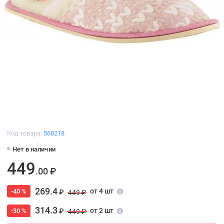
Код товара:
568218
Нет в наличии
449
.00 ₽
269.4
от 4 шт
-40 %
₽
449 ₽
314.3
от 2 шт
-30 %
₽
449 ₽