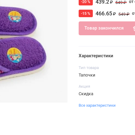
439.2
от 
-20 %
₽
549 ₽
466.65
о
-15 %
₽
549 ₽
Товар закончился
Характеристики
Тип товара
Тапочки
Акция
Скидка
Все характеристики