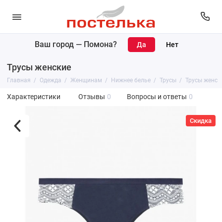
Ваш город —
Помона
?
Трусы женские
Главная
Одежда
Женщинам
Нижнее белье
Трусы
Трусы женск
Характеристики
Отзывы
0
Вопросы и ответы
0
Скидка