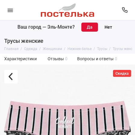
Ваш город —
Эль-Монте
?
Трусы женские
Главная
Одежда
Женщинам
Нижнее белье
Трусы
Трусы женск
Характеристики
Отзывы
0
Вопросы и ответы
0
Скидка