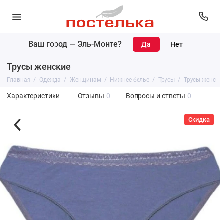
Ваш город —
Эль-Монте
?
Трусы женские
Главная
Одежда
Женщинам
Нижнее белье
Трусы
Трусы женск
Характеристики
Отзывы
0
Вопросы и ответы
0
Скидка