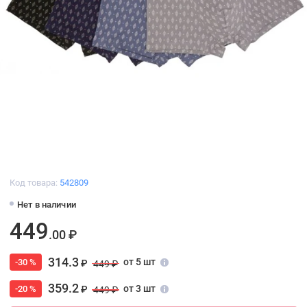
Код товара:
542809
Нет в наличии
449
.00 ₽
314.3
от 5 шт
-30 %
₽
449 ₽
359.2
от 3 шт
-20 %
₽
449 ₽