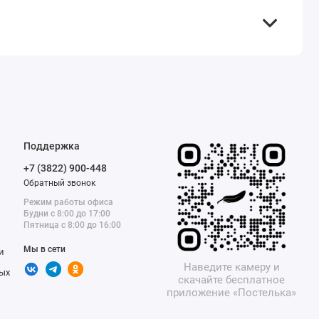
Поддержка
+7 (3822) 900-448
Обратный звонок
Режим работы офиса
Будни с 8:00 до 17:00
Пятница с 8:00 до 16:00
Мы в сети
и
Наведите камеру и
ых
скачайте бесплатное
приложение «Постелька»