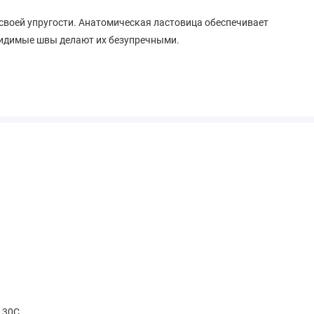
 своей упругости. Анатомическая ластовица обеспечивает
видимые швы делают их безупречными.
t 30С