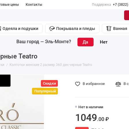
товые цены
Контакты
Поддержка
+7 (3822)
Одеяла и подушки
Покрывала и пледы
Ванная
Ваш город —
Эль-Монте
?
рные Teatro
тки
Колготки женские 2 размер 360 ден черные Teatro
Скидки
В избранное
В 
Популярный
Нет в наличии
1049
.00 ₽