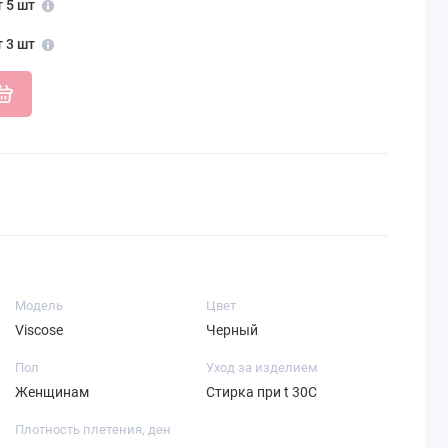
т 5 шт
т 3 шт
Модель
Цвет
Viscose
Черный
Пол
Уход за изделием
Женщинам
Стирка при t 30С
Плотность плетения, ден