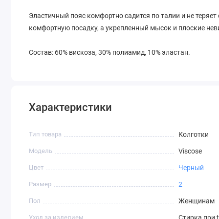
Эластичный пояс комфортно садится по талии и не теряет
комфортную посадку, а укрепленный мысок и плоские не
Состав: 60% вискоза, 30% полиамид, 10% эластан.
Характеристики
Тип товара
Колготки
Модель
Viscose
Цвет
Черный
Размер
2
Пол
Женщинам
Уход за изделием
Стирка при 