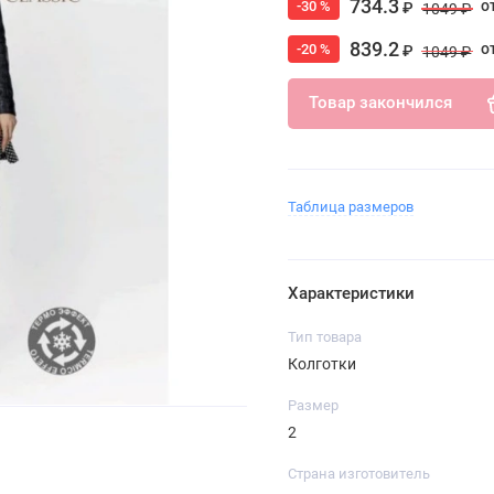
734.3
о
-30 %
₽
1049 ₽
839.2
о
-20 %
₽
1049 ₽
Товар закончился
Таблица размеров
Характеристики
Тип товара
Колготки
Размер
2
Страна изготовитель