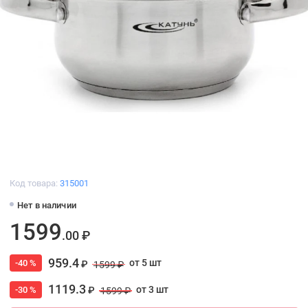
Код товара:
315001
Нет в наличии
1599
.00 ₽
959.4
от 5 шт
-40 %
₽
1599 ₽
1119.3
от 3 шт
-30 %
₽
1599 ₽