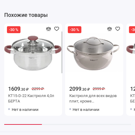
Похожие товары
-30 %
-30 %
-3
1609
2099
1
2299 ₽
2999 ₽
.30 ₽
.30 ₽
КТ15-D-22 Кастрюля 4,0л
Кастрюля для всех видов
КТ
БЕРТА
плит, кроме
БЕ
индукционных КАТУНЬ
Нет в наличии
Нет в наличии