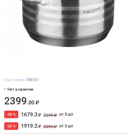
Код товара:
558101
Нет в наличии
2399
.00 ₽
1679.3
от 5 шт
-30 %
₽
2399 ₽
1919.2
от 3 шт
-20 %
₽
2399 ₽