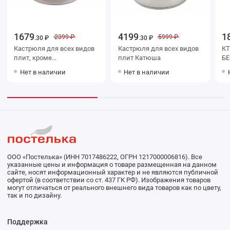
1679
4199
1
2399 ₽
5999 ₽
.30 ₽
.30 ₽
Кастрюля для всех видов
Кастрюля для всех видов
КТ
плит, кроме
плит Катюша
БЕ
индукционных КАТУНЬ
Нет в наличии
Нет в наличии
ООО «Постелька» (ИНН 7017486222, ОГРН 1217000006816). Все
указанные цены и информация о товаре размещенная на данном
сайте, носят информационный характер и не являются публичной
офертой (в соответствии со ст. 437 ГК РФ). Изображения товаров
могут отличаться от реального внешнего вида товаров как по цвету,
так и по дизайну.
Поддержка