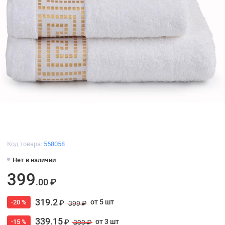
Код товара:
558058
Нет в наличии
399
.00 ₽
319.2
от 5 шт
-20 %
₽
399 ₽
339.15
от 3 шт
-15 %
₽
399 ₽