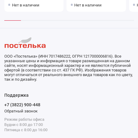
бежевое Донецкая
цв.10000 2с
беже
Нет в наличии
Нет в наличии
мануфактура
ма
ООО «Постелька» (ИНН 7017486222, ОГРН 1217000006816). Все
указанные цены и информация о товаре размещенная на данном
сайте, носят информационный характер и не являются публичной
офертой (в соответствии со ст. 437 ГК РФ). Изображения товаров
могут отличаться от реального внешнего вида товаров как по цвету,
так и по дизайну.
Поддержка
+7 (3822) 900-448
Обратный звонок
Режим работы офиса
Будни с 8:00 до 17:00
Пятница с 8:00 до 16:00