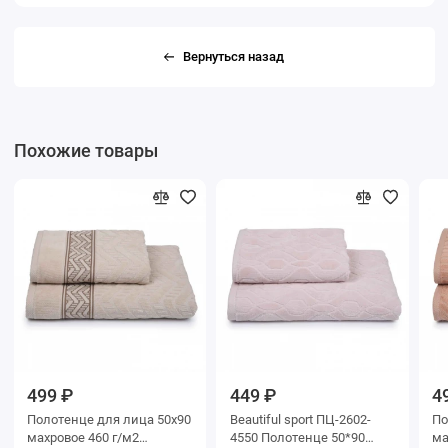
Вернуться назад
Похожие товары
499 ₽
449 ₽
4
Полотенце для лица 50х90
Beautiful sport ПЦ-2602-
Полот
махровое 460 г/м2
4550 Полотенце 50*90
махр