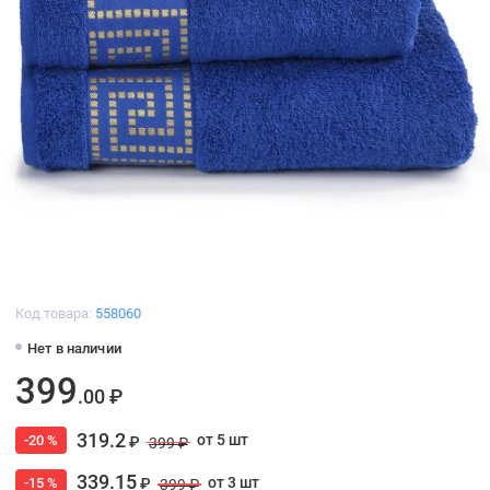
Код товара:
558060
Нет в наличии
399
.00 ₽
319.2
от 5 шт
-20 %
₽
399 ₽
339.15
от 3 шт
-15 %
₽
399 ₽