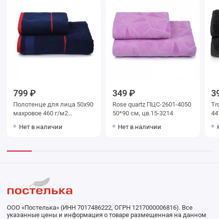
799 ₽
349 ₽
3
Полотенце для лица 50х90
Rose quartz ПЦС-2601-4050
Tr
махровое 460 г/м2
50*90 см, цв.15-3214
44
Красный, Синий Донецкая
цв
Нет в наличии
Нет в наличии
мануфактура Russian Stripe
ООО «Постелька» (ИНН 7017486222, ОГРН 1217000006816). Все
указанные цены и информация о товаре размещенная на данном