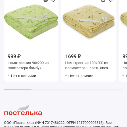
999 ₽
1699 ₽
9
Наматрасник 90х200 из
Наматрасник 180х200 из
Нам
полиэстера бамбук
полиэстера шерсть овечья
полиэ
Столица текстиля
Столица текстиля
Ст
Нет в наличии
Нет в наличии
ООО «Постелька» (ИНН 7017486222, ОГРН 1217000006816). Все
указанные цены и информация о товаре размещенная на данном