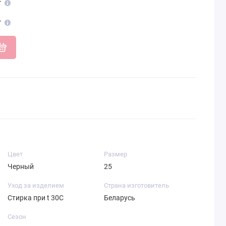
т
т
Цвет
Размер
Черный
25
Уход за изделием
Страна изготовитель
Стирка при t 30С
Беларусь
Сезон