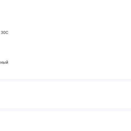
t 30С
чный