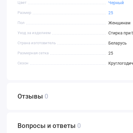
Цвет
Черный
Размер
25
Пол
Женщинам
Уход за изделием
Стирка при 
Страна изготовитель
Беларусь
Размерная сетка
25
Сезон
Круглогоди
Отзывы
0
Вопросы и ответы
0