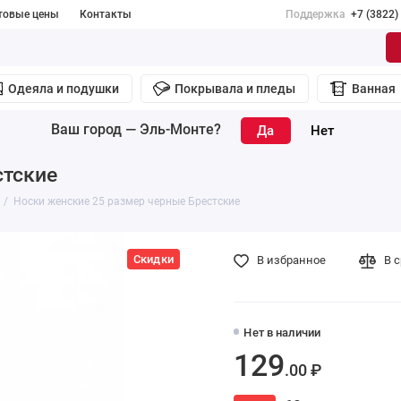
товые цены
Контакты
Поддержка
+7 (3822)
Одеяла и подушки
Покрывала и пледы
Ванная
Ваш город —
Эль-Монте
?
стские
Носки женские 25 размер черные Брестские
Скидки
В избранное
В 
Нет в наличии
129
.00 ₽