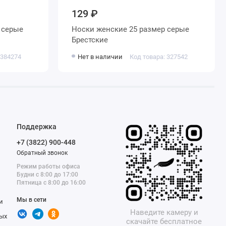
129 ₽
Носки женские 25 размер серые
Брестские
 384274
Нет в наличии
Код товара: 327542
Поддержка
+7 (3822) 900-448
Обратный звонок
Режим работы офиса
Будни с 8:00 до 17:00
Пятница с 8:00 до 16:00
Мы в сети
и
Наведите камеру и
ых
скачайте бесплатное