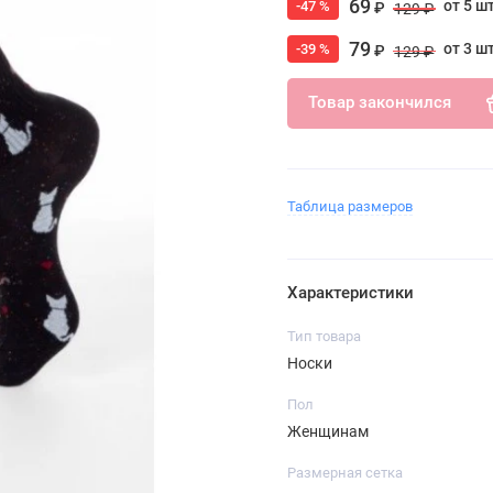
69
от 5 ш
-47 %
₽
129 ₽
79
от 3 ш
-39 %
₽
129 ₽
Товар закончился
Таблица размеров
Характеристики
Тип товара
Носки
Пол
Женщинам
Размерная сетка