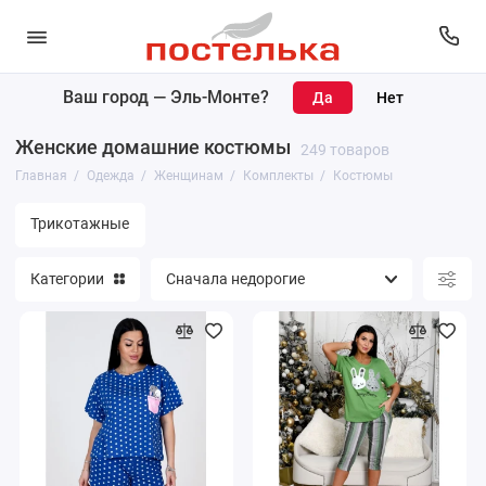
Ваш город —
Эль-Монте
?
Женщинам
Женские домашние костюмы
249 товаров
Мужчинам
Главная
Одежда
Женщинам
Комплекты
Костюмы
Трикотажные
Категории