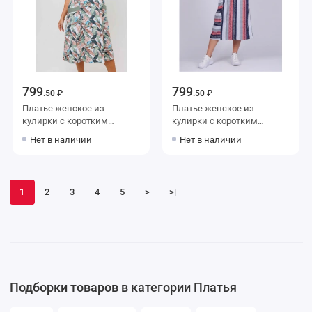
799
799
.50 ₽
.50 ₽
Платье женское из
Платье женское из
кулирки с коротким
кулирки с коротким
рукавом Белый, Зеленый
рукавом Красный, Серый
Нет в наличии
Нет в наличии
Листья Kuzina
Полоска
1
2
3
4
5
>
>|
Подборки товаров в категории Платья