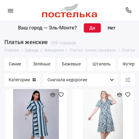
Ваш город —
Эль-Монте
?
Женщинам
Платья женские
299 товаров
Мужчинам
Главная
Одежда
Женщинам
Платья, туники, сарафаны
Платья
Синие
Зелёные
Бежевые
Штапель
Футер
Категории