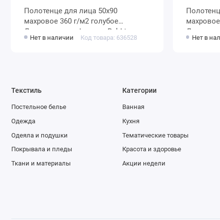
Полотенце для лица 50х90
Полотенце для лица 5
махровое 360 г/м2 голубое
махровое 360 г/м2 розов
Донецкая мануфактура Baldric
Донецкая
Нет в наличии
Код товара: 636528
Нет в на
Текстиль
Категории
Постельное белье
Ванная
Одежда
Кухня
Одеяла и подушки
Тематические товары
Покрывала и пледы
Красота и здоровье
Ткани и материалы
Акции недели