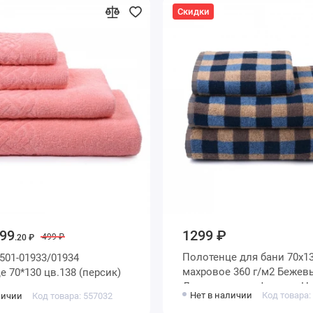
Скидки
1299 ₽
99
499 ₽
.20 ₽
Полотенце для бани 70х130
3501-01933/01934
махровое 360 г/м2 Бежевый, Синий
 70*130 цв.138 (персик)
Донецкая мануфактура H
Нет в наличии
Код товара:
личии
Код товара: 557032
New