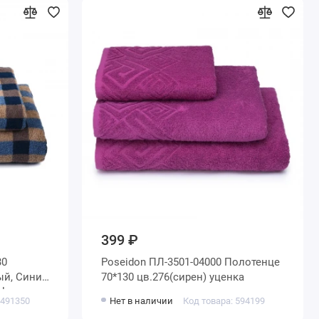
399 ₽
Poseidon ПЛ-3501-04000 Полотенце
70*130 цв.276(сирен) уценка
olmes
 491350
Нет в наличии
Код товара: 594199