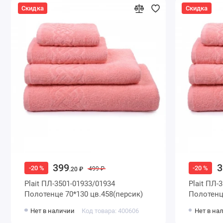
Скидка
Скидка
399
3
-20 %
-20 %
499 ₽
.20 ₽
Plait ПЛ-3501-01933/01934
Plait ПЛ-
Полотенце 70*130 цв.458(персик)
Полотенце
Нет в наличии
Код товара: 400606
Нет в на