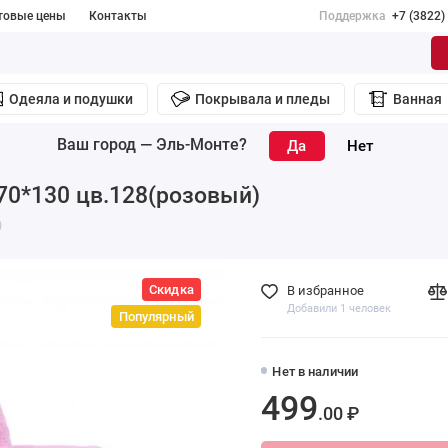
товые цены
Контакты
Поддержка
+7 (3822)
Одеяла и подушки
Покрывала и пледы
Ванная
Ваш город —
Эль-Монте
?
 70*130 цв.128(розовый)
)
Скидка
В избранное
Добавили 1 человек
Популярный
Нет в наличии
499
.00 ₽