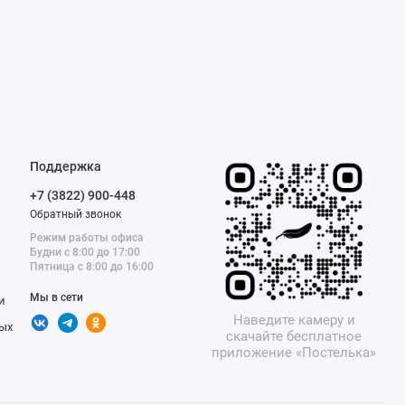
Поддержка
+7 (3822) 900-448
Обратный звонок
Режим работы офиса
Будни с 8:00 до 17:00
Пятница с 8:00 до 16:00
Мы в сети
и
Наведите камеру и
ых
скачайте бесплатное
приложение «Постелька»