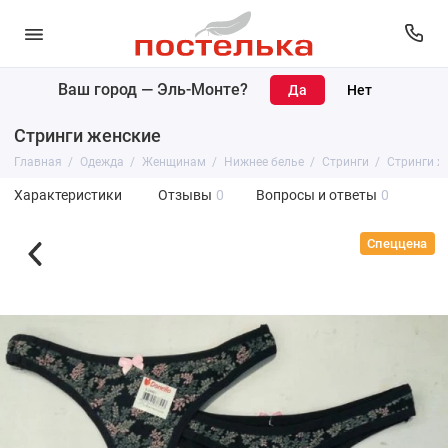
Ваш город —
Эль-Монте
?
Стринги женские
Главная
Одежда
Женщинам
Нижнее белье
Стринги
Стринги ж
Характеристики
Отзывы
0
Вопросы и ответы
0
Спеццена