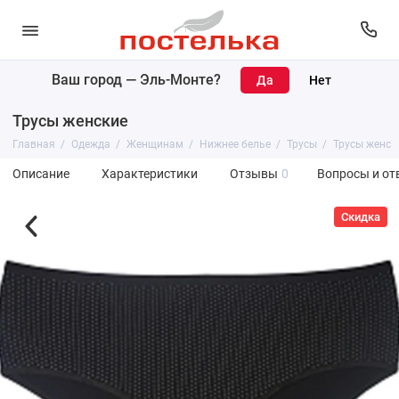
Ваш город —
Эль-Монте
?
Трусы женские
Главная
Одежда
Женщинам
Нижнее белье
Трусы
Трусы женск
Описание
Характеристики
Отзывы
0
Вопросы и от
Скидка