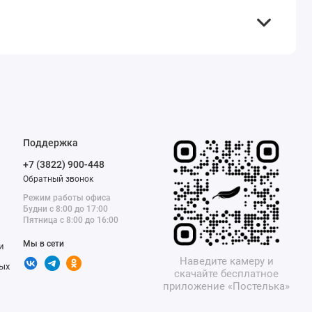
Поддержка
+7 (3822) 900-448
Обратный звонок
Режим работы офиса
Будни с 8:00 до 17:00
Пятница с 8:00 до 16:00
Мы в сети
и
Наведите камеру и
ых
скачайте бесплатное
приложение «Постелька»