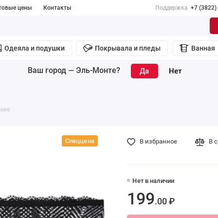
товые цены
Контакты
Поддержка
+7 (3822)
Одеяла и подушки
Покрывала и пледы
Ванная
Ваш город —
Эль-Монте
?
ские
Спеццена
В избранное
В 
Нет в наличии
199
.00 ₽