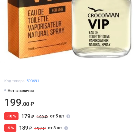
Код товара:
593691
Нет в наличии
199
.00 ₽
179
от 5 шт
-10 %
₽
199 ₽
189
от 3 шт
-5 %
₽
199 ₽