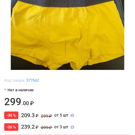
Код товара:
577542
Нет в наличии
299
.00 ₽
209.3
от 5 шт
-30 %
₽
299 ₽
239.2
от 3 шт
-20 %
₽
299 ₽