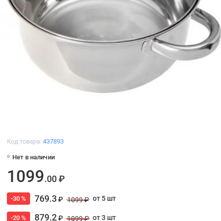
Код товара:
437893
Нет в наличии
1099
.00 ₽
769.3
от 5 шт
-30 %
₽
1099 ₽
879.2
от 3 шт
-20 %
₽
1099 ₽