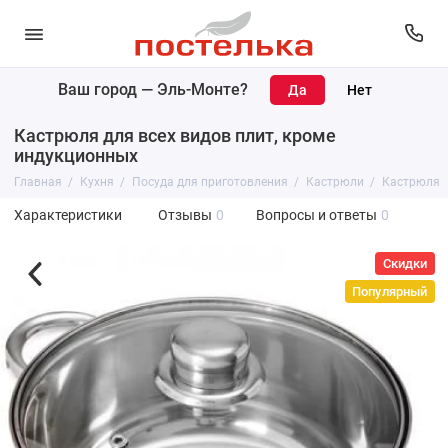
Ваш город —
Эль-Монте
?
Кастрюля для всех видов плит, кроме
индукционных
Главная
Кухня
Посуда для приготовления
Кастрюли
Кастрюля д
Характеристики
Отзывы
0
Вопросы и ответы
0
Скидки
Популярный