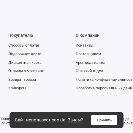
Покупателю
О компании
Способы оплаты
Контакты
Подарочная карта
Поставщикам
Дисконтная карта
Арендодателям
Отзывы о магазине
Оптовый отдел
Возврат товара
Политика конфиденциальност
Конкурсы
Обработка персональных данн
0006816). Все указанные цены и информация о товаре размещенная на данн
Сайт использует cookie.
Зачем?
Принять
со ст. 437 ГК РФ). Изображения товаров могут отличаться от реального внеш