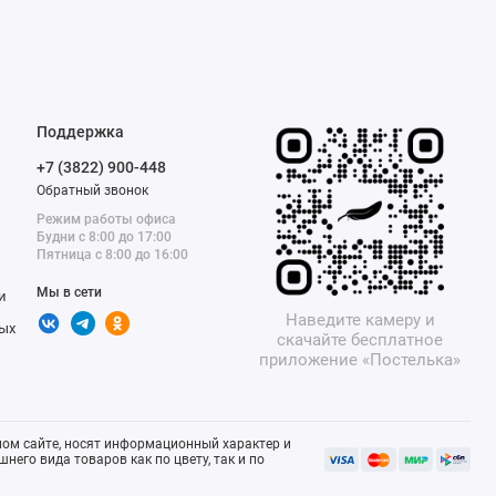
Поддержка
+7 (3822) 900-448
Обратный звонок
Режим работы офиса
Будни с 8:00 до 17:00
Пятница с 8:00 до 16:00
Мы в сети
и
Наведите камеру и
ых
скачайте бесплатное
приложение «Постелька»
ом сайте, носят информационный характер и
него вида товаров как по цвету, так и по