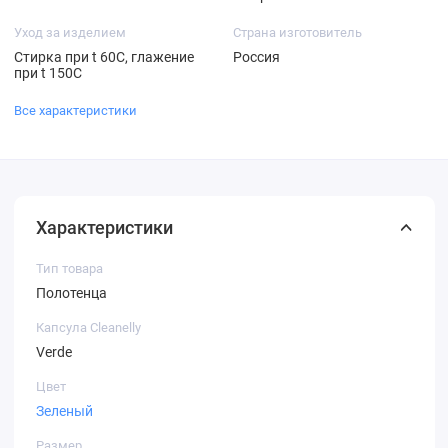
Уход за изделием
Страна изготовитель
Стирка при t 60С, глажение
Россия
при t 150С
Все характеристики
Характеристики
Тип товара
Полотенца
Капсула Cleanelly
Verde
Цвет
Зеленый
Размер