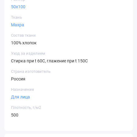
50х100
Ткань
Махра
Состав ткани
100% хлопок
Уход за изделием
Стирка при t 60С, глажение при t 150С
Страна изготовитель
Россия
Назначение
Для лица
Плотность, г/м2
500