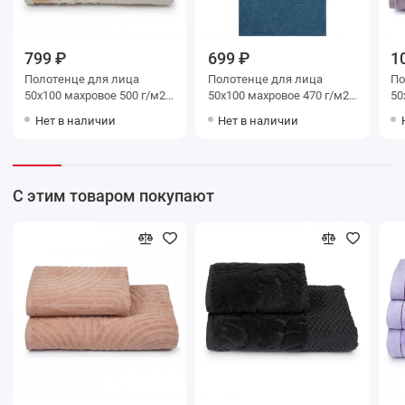
799 ₽
699 ₽
1
Полотенце для лица
Полотенце для лица
Поло
50х100 махровое 500 г/м2
50х100 махровое 470 г/м2
50х100 м
бежевое Донецкая
синее Донецкая
фиол
Нет в наличии
Нет в наличии
мануфактура
мануфактура
До
Fr
С этим товаром покупают