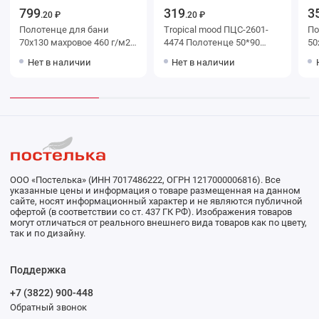
799
319
3
.20 ₽
.20 ₽
Полотенце для бани
Tropical mood ПЦС-2601-
Поло
70х130 махровое 460 г/м2
4474 Полотенце 50*90
50х100 м
бежевое Донецкая
цв.19-3906
До
Нет в наличии
Нет в наличии
мануфактура
ООО «Постелька» (ИНН 7017486222, ОГРН 1217000006816). Все
указанные цены и информация о товаре размещенная на данном
сайте, носят информационный характер и не являются публичной
офертой (в соответствии со ст. 437 ГК РФ). Изображения товаров
могут отличаться от реального внешнего вида товаров как по цвету,
так и по дизайну.
Поддержка
+7 (3822) 900-448
Обратный звонок