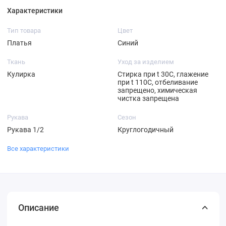
Характеристики
Тип товара
Цвет
Платья
Синий
Ткань
Уход за изделием
Кулирка
Стирка при t 30С, глажение
при t 110С, отбеливание
запрещено, химическая
чистка запрещена
Рукава
Сезон
Рукава 1/2
Круглогодичный
Все характеристики
Описание