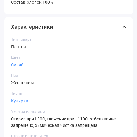
Состав: хлопок 100%
Характеристики
Тип товара
Платья
Цвет
Синий
Пол
Женщинам
Ткань
Кулирка
Уход за изделием
Стирка при t 30С, глажение при t 110С, отбеливание
запрещено, химическая чистка запрещена
Страна изготовитель