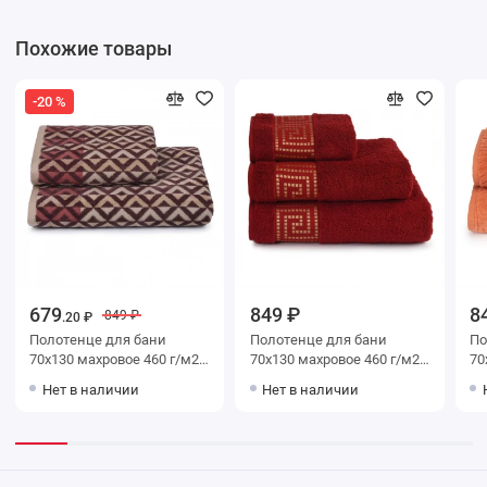
Похожие товары
-20 %
679
849 ₽
8
849 ₽
.20 ₽
Полотенце для бани
Полотенце для бани
Поло
70х130 махровое 460 г/м2
70х130 махровое 460 г/м2
70х130 м
коричневое Донецкая
красное Донецкая
оран
Нет в наличии
Нет в наличии
мануфактура Terra dombra
мануфактура Mito greco
ма